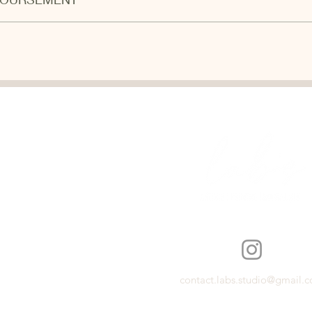
échange, le client dispose d'une période de 14 jours pour effectuer un
mme Collisimo ou Chronopost, il est nécessaire de compter 3 à 5 jours
contact.labs.studio@gmail.