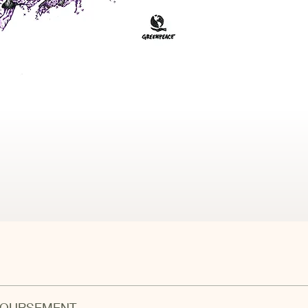
iner. Donnant un aspect fin et detaillé
MBOURSEMENT